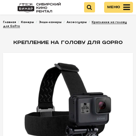
Меню
Главная
/
Камеры
/
Экшн-камеры
/
Аксессуары
/
Крепление на голову
Войти
для GoPro
КРЕПЛЕНИЕ НА ГОЛОВУ ДЛЯ GOPRO
НОВИНКИ
КАМЕРЫ
ОПТИКА
ПИТАНИЕ
ОПЕРАТОРСКОЕ
ОБОРУДОВАНИЕ
ЗВУКОВОЕ
ОБОРУДОВАНИЕ