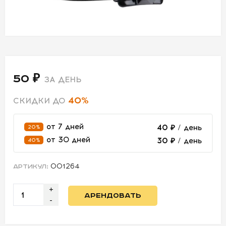
СВЕТ
АКСЕССУАРЫ
ДЛЯ СЪЕМОК
50 ₽
ЗА ДЕНЬ
ДЛЯ
40%
МЕРОПРИЯТИЙ
СКИДКИ ДО
от 7 дней
40 ₽
/ день
20%
АРЕНДА
от 30 дней
30 ₽
/ день
40%
СВЕТОБАЗА
001264
АРТИКУЛ:
ДОСТАВКА
+
АРЕНДОВАТЬ
-
ПЕРВАЯ
АРЕНДА
-50%