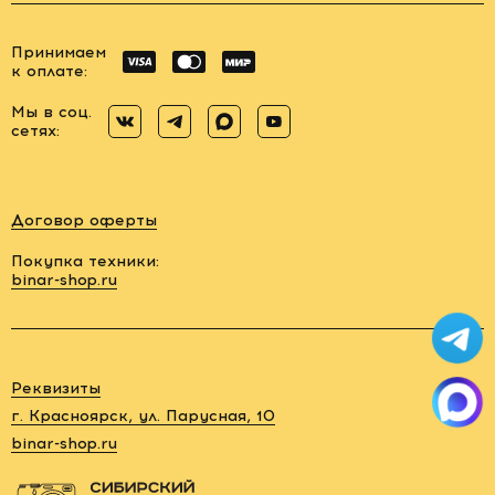
Принимаем
к оплате:
Мы в соц.
сетях:
Договор оферты
Покупка техники:
binar-shop.ru
Заказать
обратный
звонок
Реквизиты
88006005878
г. Красноярск, ул. Парусная, 10
binar-shop.ru
rent@binar-
shop.ru
г.