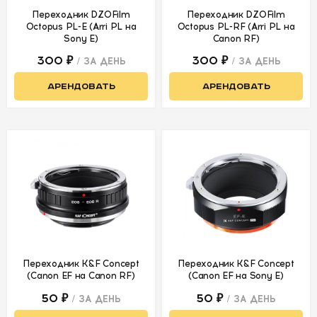
Объективы
Fujifilm
Переходник DZOFilm
Переходник DZOFilm
Octopus PL-E (Arri PL на
Octopus PL-RF (Arri PL на
Sony E)
Canon RF)
Объективы
Micro 4/3
300 ₽
300 ₽
/ ЗА ДЕНЬ
/ ЗА ДЕНЬ
Кинообъективы
АРЕНДОВАТЬ
АРЕНДОВАТЬ
Адаптеры/
переходники
Круглые
светофильтры
ПИТАНИЕ
ОПЕРАТОРСКОЕ
ОБОРУДОВАНИЕ
Переходник K&F Concept
Переходник K&F Concept
(Canon EF на Canon RF)
(Canon EF на Sony E)
ЗВУКОВОЕ
50 ₽
50 ₽
/ ЗА ДЕНЬ
/ ЗА ДЕНЬ
ОБОРУДОВАНИЕ