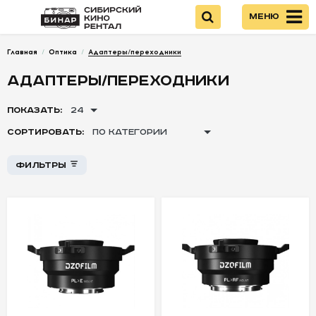
Меню
Главная
/
Оптика
/
Адаптеры/переходники
Войти
АДАПТЕРЫ/ПЕРЕХОДНИКИ
НОВИНКИ
ПОКАЗАТЬ:
24
Стоимость
СОРТИРОВАТЬ:
ПО КАТЕГОРИИ
КАМЕРЫ
Фильтры
+
+
ОПТИКА
-
-
-
Объективы
Canon
Объективы Sony
Объективы
Nikon