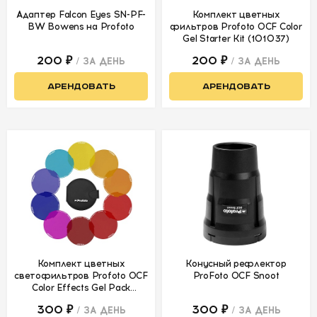
Адаптер Falcon Eyes SN-PF-
Комплект цветных
BW Bowens на Profoto
фильтров Profoto OCF Color
СВЕТ
Gel Starter Kit (101037)
200 ₽
200 ₽
/ ЗА ДЕНЬ
/ ЗА ДЕНЬ
Постоянный
АРЕНДОВАТЬ
АРЕНДОВАТЬ
Импульсный
Вспышки Godox
Вспышки
Profoto
Фотовспышки
накамерные и
аксессуары
Модификаторы
Комплект цветных
Конусный рефлектор
светофильтров Profoto OCF
ProFoto OCF Snoot
Стойки
Color Effects Gel Pack
(101039)
Грип
300 ₽
300 ₽
/ ЗА ДЕНЬ
/ ЗА ДЕНЬ