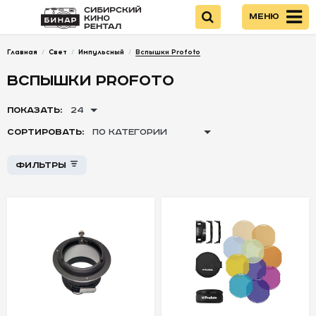
Меню
Главная
/
Свет
/
Импульсный
/
Вспышки Profoto
Войти
ВСПЫШКИ PROFOTO
НОВИНКИ
ПОКАЗАТЬ:
24
Стоимость
СОРТИРОВАТЬ:
ПО КАТЕГОРИИ
КАМЕРЫ
Фильтры
+
+
ОПТИКА
-
-
-
ПИТАНИЕ
ОПЕРАТОРСКОЕ
ОБОРУДОВАНИЕ
ЗВУКОВОЕ
ОБОРУДОВАНИЕ