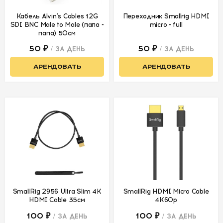
Стабилизация
Кабель Alvin's Cables 12G
Переходник Smallrig HDMI
SDI BNC Male to Male (папа -
micro - full
Автогрип
папа) 50см
50 ₽
50 ₽
/ ЗА ДЕНЬ
/ ЗА ДЕНЬ
Обвес для
камеры
АРЕНДОВАТЬ
АРЕНДОВАТЬ
Мониторы,
видеорекордеры,
сендеры
Видеосендеры
Монитор
накамерный
Монитор
режиссерский
SmallRig 2956 Ultra Slim 4K
SmallRig HDMI Micro Cable
Клетки и
HDMI Cable 35см
4K60p
аксессуары
100 ₽
100 ₽
/ ЗА ДЕНЬ
/ ЗА ДЕНЬ