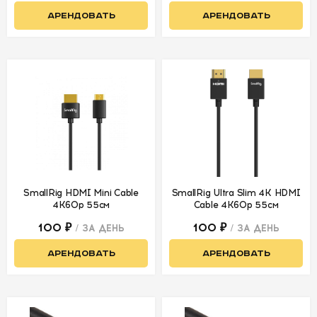
Видеорекордеры
АРЕНДОВАТЬ
АРЕНДОВАТЬ
Видео кабели
Видеомикшеры
и оборудование
для онлайн-
трансляций
Слайдеры
Операторская
тележка
SmallRig HDMI Mini Cable
SmallRig Ultra Slim 4K HDMI
Операторский
4K60р 55см
Cable 4K60p 55см
кран
100 ₽
100 ₽
/ ЗА ДЕНЬ
/ ЗА ДЕНЬ
Телесуфлеры
АРЕНДОВАТЬ
АРЕНДОВАТЬ
Штативные
головы и
штативы