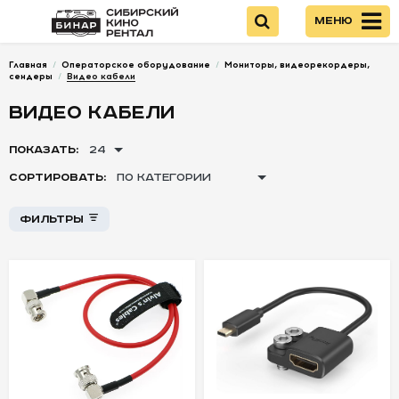
Меню
Главная
/
Операторское оборудование
/
Мониторы, видеорекордеры,
Войти
сендеры
/
Видео кабели
ВИДЕО КАБЕЛИ
НОВИНКИ
ПОКАЗАТЬ:
24
Стоимость
КАМЕРЫ
СОРТИРОВАТЬ:
ПО КАТЕГОРИИ
Фильтры
ОПТИКА
+
+
-
-
-
ПИТАНИЕ
ОПЕРАТОРСКОЕ
ОБОРУДОВАНИЕ
Светофильтры
и компендиумы