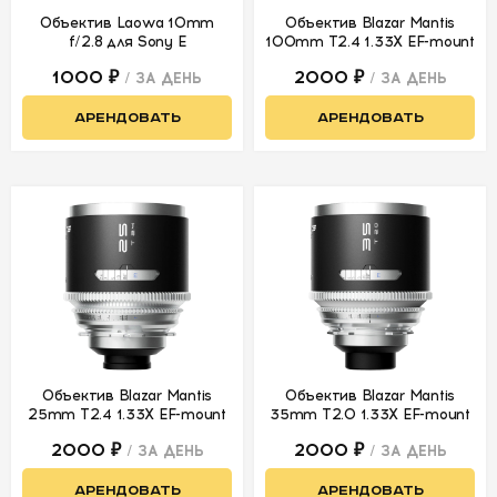
Объективы
Fujifilm
Объектив Laowa 10mm
Объектив Blazar Mantis
f/2.8 для Sony E
100mm T2.4 1.33X EF-mount
Объективы
1000 ₽
2000 ₽
/ ЗА ДЕНЬ
/ ЗА ДЕНЬ
Micro 4/3
АРЕНДОВАТЬ
АРЕНДОВАТЬ
Кинообъективы
Анаморфотная
оптика
Объективы
Laowa
Советская
кинооптика
DZOFilm Arles
Объектив Blazar Mantis
Объектив Blazar Mantis
DZOFilm Vespid
25mm T2.4 1.33X EF-mount
35mm T2.0 1.33X EF-mount
2000 ₽
2000 ₽
DZOFilm Vespid
/ ЗА ДЕНЬ
/ ЗА ДЕНЬ
II
АРЕНДОВАТЬ
АРЕНДОВАТЬ