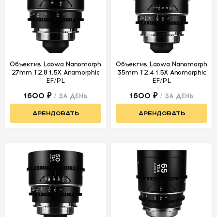
СВЕТ
АКСЕССУАРЫ
ДЛЯ СЪЕМОК
ДЛЯ
Объектив Laowa Nanomorph
Объектив Laowa Nanomorph
МЕРОПРИЯТИЙ
27mm T2.8 1.5X Anamorphic
35mm T2.4 1.5X Anamorphic
EF/PL
EF/PL
1600 ₽
1600 ₽
/ ЗА ДЕНЬ
/ ЗА ДЕНЬ
АРЕНДА
АРЕНДОВАТЬ
АРЕНДОВАТЬ
СВЕТОБАЗА
ДОСТАВКА
ПЕРВАЯ
АРЕНДА
-50%
УСЛОВИЯ