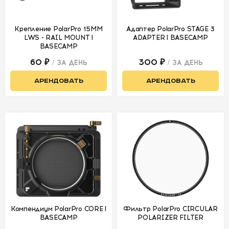
Круглые
Крепление PolarPro 15MM
Адаптер PolarPro STAGE 3
Система
LWS - RAIL MOUNT |
ADAPTER | BASECAMP
компендиума
BASECAMP
4х5.65
60 ₽
300 ₽
/ ЗА ДЕНЬ
/ ЗА ДЕНЬ
Система
АРЕНДОВАТЬ
АРЕНДОВАТЬ
компендиума
PolarPro
Аксессуары
Стабилизация
Автогрип
Обвес для
камеры
Мониторы,
Компендиум PolarPro CORE |
Фильтр PolarPro CIRCULAR
видеорекордеры,
BASECAMP
POLARIZER FILTER
сендеры