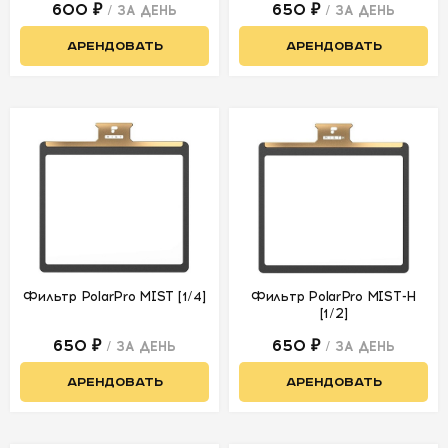
600 ₽
650 ₽
/ ЗА ДЕНЬ
/ ЗА ДЕНЬ
Видеомикшеры
АРЕНДОВАТЬ
АРЕНДОВАТЬ
и оборудование
для онлайн-
трансляций
Слайдеры
Операторская
тележка
Операторский
кран
Телесуфлеры
Фильтр PolarPro MIST [1/4]
Фильтр PolarPro MIST-H
[1/2]
Штативные
головы и
650 ₽
650 ₽
/ ЗА ДЕНЬ
/ ЗА ДЕНЬ
штативы
АРЕНДОВАТЬ
АРЕНДОВАТЬ
ЗВУКОВОЕ
ОБОРУДОВАНИЕ