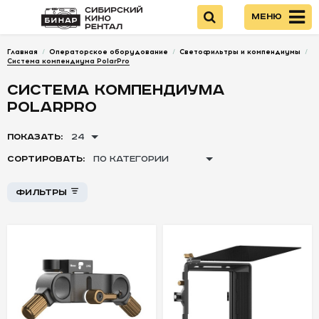
Меню
Главная
/
Операторское оборудование
/
Светофильтры и компендиумы
/
Войти
Система компендиума PolarPro
СИСТЕМА КОМПЕНДИУМА
НОВИНКИ
POLARPRO
Стоимость
ПОКАЗАТЬ:
24
КАМЕРЫ
СОРТИРОВАТЬ:
ПО КАТЕГОРИИ
ОПТИКА
+
+
Фильтры
-
-
-
ПИТАНИЕ
ОПЕРАТОРСКОЕ
ОБОРУДОВАНИЕ
Светофильтры
и компендиумы