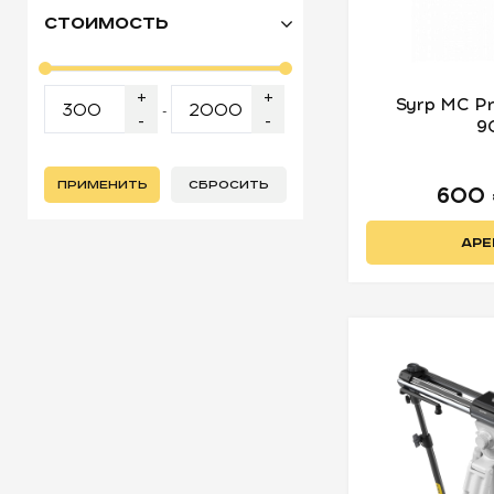
Стоимость
+
+
Syrp MC Pr
-
-
-
9
ПРИМЕНИТЬ
СБРОСИТЬ
600
АРЕ