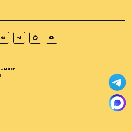
ники:
u