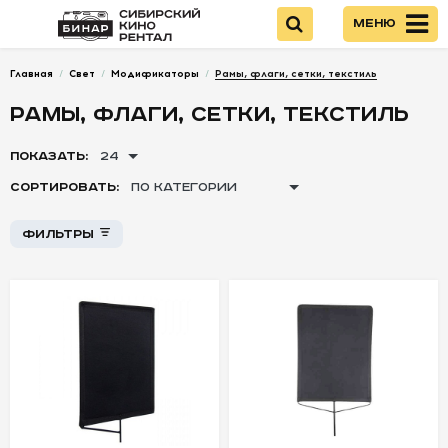
Меню
Главная
/
Свет
/
Модификаторы
/
Рамы, флаги, сетки, текстиль
Войти
РАМЫ, ФЛАГИ, СЕТКИ, ТЕКСТИЛЬ
НОВИНКИ
ПОКАЗАТЬ:
24
Стоимость
СОРТИРОВАТЬ:
ПО КАТЕГОРИИ
КАМЕРЫ
Фильтры
+
+
ОПТИКА
-
-
-
ПИТАНИЕ
ОПЕРАТОРСКОЕ
ОБОРУДОВАНИЕ
ЗВУКОВОЕ
ОБОРУДОВАНИЕ