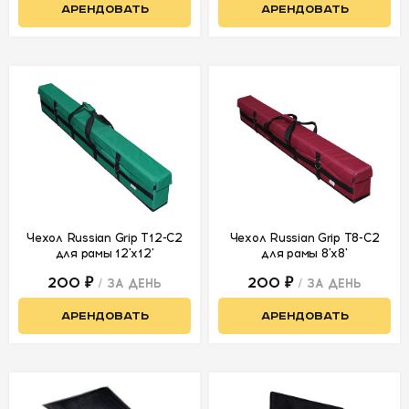
АРЕНДОВАТЬ
АРЕНДОВАТЬ
Соты
Отражатели
Зонты
Зеркала
Стойки
Грип
Фермы и
Чехол Russian Grip Т12-С2
Чехол Russian Grip Т8-С2
аксессуары
для рамы 12'x12'
для рамы 8'x8'
200 ₽
200 ₽
/ ЗА ДЕНЬ
/ ЗА ДЕНЬ
АКСЕССУАРЫ
АРЕНДОВАТЬ
АРЕНДОВАТЬ
ДЛЯ СЪЕМОК
ДЛЯ
МЕРОПРИЯТИЙ