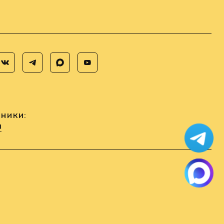
ники:
u