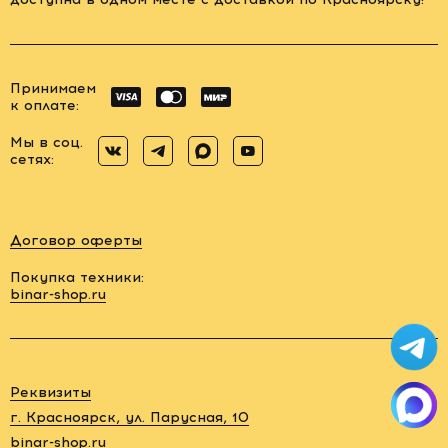
ЗВУКОВОЕ
ОБОРУДОВАНИЕ
Принимаем
СВЕТ
к оплате:
Мы в соц.
АКСЕССУАРЫ
сетях:
ДЛЯ СЪЕМОК
ДЛЯ
Договор оферты
МЕРОПРИЯТИЙ
Покупка техники:
binar-shop.ru
АРЕНДА
СВЕТОБАЗА
Заказать
Реквизиты
обратный
ДОСТАВКА
звонок
г. Красноярск, ул. Парусная, 10
binar-shop.ru