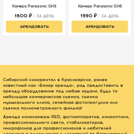
Видеокамеры
Камера Panasonic GH5
Камера Panasonic GH6
Кинокамеры
1600 ₽
1990 ₽
/ ЗА ДЕНЬ
/ ЗА ДЕНЬ
Экшн-камеры
АРЕНДОВАТЬ
АРЕНДОВАТЬ
Пленочные
камеры
Сумки и кейсы
Карты памяти и
SSD
Сибирский кинорентал в Красноярске, ранее
известный как «Бинар аренда», рад предоставить в
ОПТИКА
аренду оборудование под любые задачи, будь то
небольшая коммерческая съемка, съемка
музыкального клипа, семейная фотопрогулка или
ПИТАНИЕ
съемка полнометражного фильма!
Аренда кинокамеры RED, фотоаппаратов, кинооптики,
ОПЕРАТОРСКОЕ
профессионального света, стабилизаторов,
ОБОРУДОВАНИЕ
микрофонов для профессионалов и любителей
доступна в одном месте с доставкой по Красноярску!