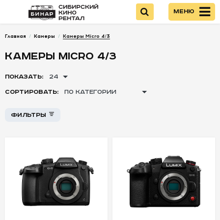
Меню
Главная
/
Камеры
/
Камеры Micro 4/3
Войти
КАМЕРЫ MICRO 4/3
НОВИНКИ
ПОКАЗАТЬ:
24
Стоимость
СОРТИРОВАТЬ:
ПО КАТЕГОРИИ
КАМЕРЫ
Фильтры
Камеры Canon
+
+
-
-
-
Камеры Sony
Камеры Nikon
Камеры Fujifilm
Камеры Micro
4/3