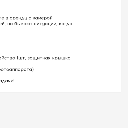
е в аренду с камерой
й, но бывают ситуации, когда
ройство 1шт, защитная крышка
фотоаппарата)
адачи!