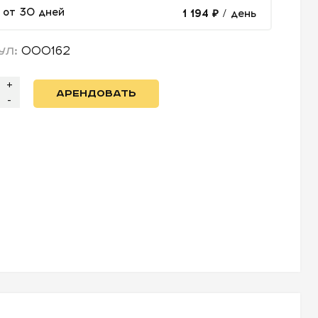
от 30 дней
1 194 ₽
/ день
000162
УЛ:
+
АРЕНДОВАТЬ
-