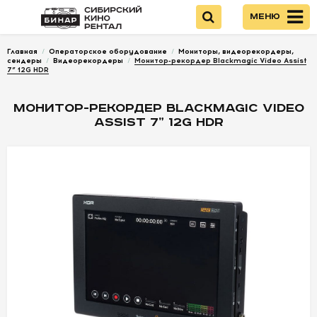
Меню
Главная
/
Операторское оборудование
/
Мониторы, видеорекордеры,
Войти
сендеры
/
Видеорекордеры
/
Монитор-рекордер Blackmagic Video Assist
7” 12G HDR
НОВИНКИ
МОНИТОР-РЕКОРДЕР BLACKMAGIC VIDEO
ASSIST 7” 12G HDR
КАМЕРЫ
ОПТИКА
ПИТАНИЕ
ОПЕРАТОРСКОЕ
ОБОРУДОВАНИЕ
ЗВУКОВОЕ
ОБОРУДОВАНИЕ