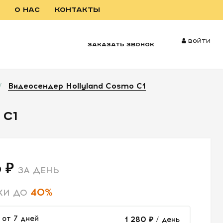
О НАС
КОНТАКТЫ
Войти
заказать звонок
/
Видеосендер Hollyland Cosmo C1
 C1
 ₽
ЗА ДЕНЬ
40%
КИ ДО
от 7 дней
1 280 ₽
/ день