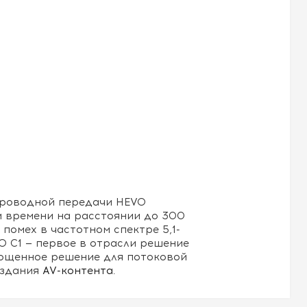
проводной передачи HEVO
 времени на расстоянии до 300
омех в частотном спектре 5,1-
O C1 — первое в отрасли решение
рощенное решение для потоковой
оздания
AV-контента
.