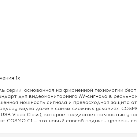
ления 1х
ль серии, основанная на фирменной технологии бес
стандарт для видеомониторинга
AV-сигнала
в реальном
енная мощность сигнала и превосходная защита от п
редачу видео даже в самых сложных условиях. COSM
USB Video Class), которое предлагает полностью уп
ке. COSMO C1 — это новый способ поднять уровень с