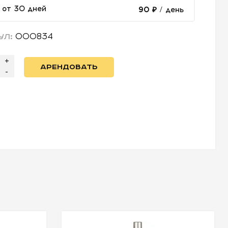
от 30 дней
90 ₽
/ день
000834
УЛ:
+
АРЕНДОВАТЬ
-