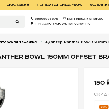
ДОСТАВКА
ПЕРВАЯ АРЕНДА -50%
УСЛОВИЯ
88006005878
rent@binar-shop.ru
г. Красноярск, ул. Парусная, 10
аторская тележка
/
Адаптер Panther Bowl 150mm O
ANTHER BOWL 150MM OFFSET BR
150 
СКИД
20%