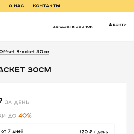
О НАС
КОНТАКТЫ
Войти
заказать звонок
ffset Bracket 30см
ACKET 30СМ
₽
ЗА ДЕНЬ
40%
КИ ДО
от 7 дней
120 ₽
/ день