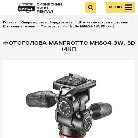
Меню
Главная
/
Операторское оборудование
/
Штативные головы и штативы
/
Войти
Штативные головы
/
Фотоголова Manfrotto MH804-3W, 3D (4кг)
ФОТОГОЛОВА MANFROTTO MH804-3W, 3D
НОВИНКИ
(4КГ)
КАМЕРЫ
ОПТИКА
ПИТАНИЕ
ОПЕРАТОРСКОЕ
ОБОРУДОВАНИЕ
ЗВУКОВОЕ
ОБОРУДОВАНИЕ