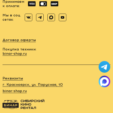
Принимаем
к оплате:
Мы в соц.
сетях:
Договор оферты
Покупка техники:
binar-shop.ru
Заказать
обратный
звонок
Реквизиты
88006005878
г. Красноярск, ул. Парусная, 10
binar-shop.ru
rent@binar-
shop.ru
г.
Красноярск,
ул.
Парусная,
10