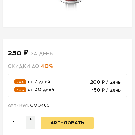
СВЕТ
АКСЕССУАРЫ
ДЛЯ СЪЕМОК
250 ₽
ДЛЯ
ЗА ДЕНЬ
МЕРОПРИЯТИЙ
40%
СКИДКИ ДО
от 7 дней
200 ₽
/ день
20%
АРЕНДА
от 30 дней
150 ₽
/ день
40%
СВЕТОБАЗА
000486
АРТИКУЛ:
ДОСТАВКА
+
АРЕНДОВАТЬ
ПЕРВАЯ
-
АРЕНДА
-50%