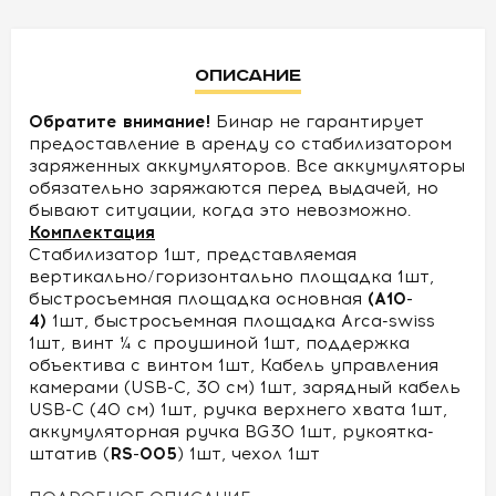
УСЛОВИЯ
Описание
О
НАС
Обратите внимание!
Бинар не гарантирует
предоставление в аренду со стабилизатором
заряженных аккумуляторов. Все аккумуляторы
КОНТАКТЫ
обязательно заряжаются перед выдачей, но
бывают ситуации, когда это невозможно.
Комплектация
Cтабилизатор 1шт, представляемая
вертикально/горизонтально площадка 1шт,
быстросъемная площадка основная
(А10-
4)
1шт, быстросъемная площадка Arca-swiss
1шт, винт ¼ с проушиной 1шт, поддержка
объектива с винтом 1шт, Кабель управления
камерами (USB-C, 30 см) 1шт, зарядный кабель
USB-C (40 см) 1шт, ручка верхнего хвата 1шт,
аккумуляторная ручка BG30 1шт, рукоятка-
штатив (
RS-005
) 1шт, чехол 1шт