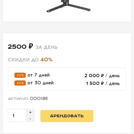
СВЕТ
АКСЕССУАРЫ
ДЛЯ СЪЕМОК
2500 ₽
ЗА ДЕНЬ
ДЛЯ
40%
МЕРОПРИЯТИЙ
СКИДКИ ДО
от 7 дней
2 000 ₽
/ день
20%
АРЕНДА
от 30 дней
1 500 ₽
/ день
40%
СВЕТОБАЗА
000186
АРТИКУЛ:
ДОСТАВКА
+
АРЕНДОВАТЬ
-
ПЕРВАЯ
АРЕНДА
-50%