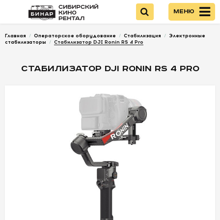
Меню
Главная
/
Операторское оборудование
/
Стабилизация
/
Электронные
Войти
стабилизаторы
/
Стабилизатор DJI Ronin RS 4 Pro
СТАБИЛИЗАТОР DJI RONIN RS 4 PRO
НОВИНКИ
КАМЕРЫ
ОПТИКА
ПИТАНИЕ
ОПЕРАТОРСКОЕ
ОБОРУДОВАНИЕ
ЗВУКОВОЕ
ОБОРУДОВАНИЕ