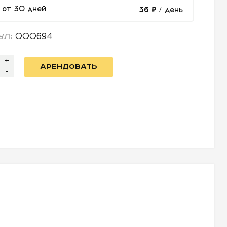
от 30 дней
36 ₽
/ день
000694
УЛ:
+
АРЕНДОВАТЬ
-