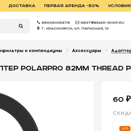
ДОСТАВКА
ПЕРВАЯ АРЕНДА -50%
УСЛОВИЯ
88006005878
rent@binar-shop.ru
г. Красноярск, ул. Парусная, 10
офильтры и компендиумы
/
Аксессуары
/
Адапте
ТЕР POLARPRO 82MM THREAD 
60 ₽
СКИД
20%