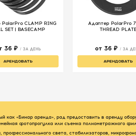
 PolarPro CLAMP RING
Адаптер PolarPro
L SET | BASECAMP
THREAD PLAT
т 36 ₽
от 36 ₽
/ ЗА ДЕНЬ
/ ЗА Д
АРЕНДОВАТЬ
АРЕНДОВАТЬ
ый как «Бинар аренда», рад предоставить в аренду обо
семейная фотопрогулка или съемка полнометражного фил
, профессионального света, стабилизаторов, микрофон