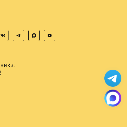
ники:
u