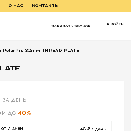
О НАС
КОНТАКТЫ
Войти
заказать звонок
р PolarPro 82mm THREAD PLATE
PLATE
ЗА ДЕНЬ
40%
КИ ДО
от 7 дней
48 ₽
/ день