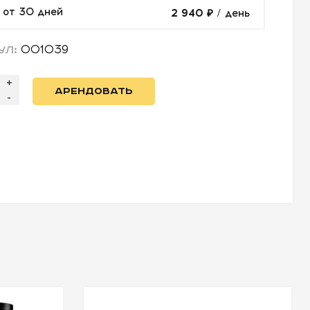
от 30 дней
2 940 ₽
/ день
001039
УЛ:
+
АРЕНДОВАТЬ
-