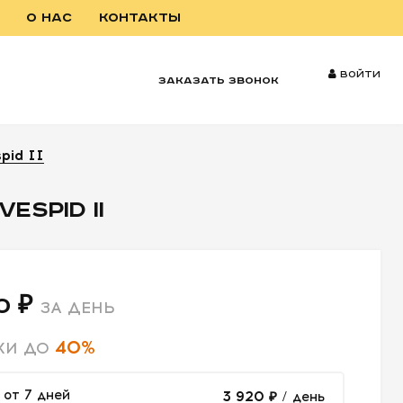
О НАС
КОНТАКТЫ
Войти
заказать звонок
pid II
ESPID II
0 ₽
ЗА ДЕНЬ
40%
КИ ДО
от 7 дней
3 920 ₽
/ день