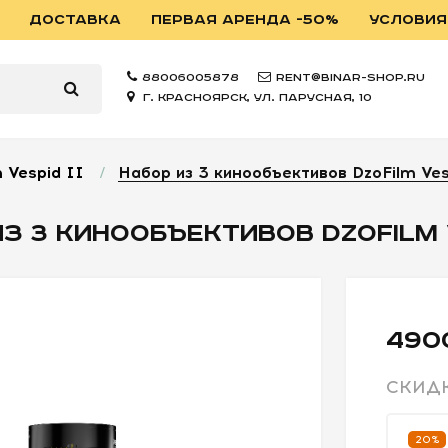
ДОСТАВКА
ПЕРВАЯ АРЕНДА -50%
УСЛОВИЯ
88006005878
rent@binar-shop.ru
г. Красноярск, ул. Парусная, 10
 Vespid II
/
Набор из 3 кинообъективов DzoFilm Ves
З 3 КИНООБЪЕКТИВОВ DZOFILM V
490
СКИД
20%