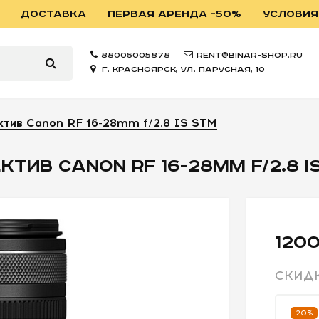
ДОСТАВКА
ПЕРВАЯ АРЕНДА -50%
УСЛОВИЯ
88006005878
rent@binar-shop.ru
г. Красноярск, ул. Парусная, 10
тив Canon RF 16-28mm f/2.8 IS STM
КТИВ CANON RF 16-28MM F/2.8 I
1200
СКИД
20%