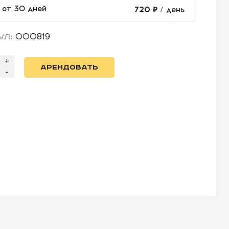
от 30 дней
720 ₽
/ день
000819
УЛ:
+
АРЕНДОВАТЬ
-