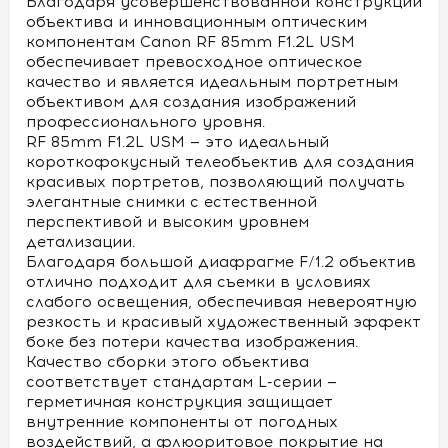
Благодаря усовершенствованной конструкции
объектива и инновационным оптическим
компонентам Canon RF 85mm F1.2L USM
обеспечивает превосходное оптическое
качество и является идеальным портретным
объективом для создания изображений
профессионального уровня.
RF 85mm F1.2L USM — это идеальный
короткофокусный телеобъектив для создания
красивых портретов, позволяющий получать
элегантные снимки с естественной
перспективой и высоким уровнем
детализации.
Благодаря большой диафрагме F/1.2 объектив
отлично подходит для съемки в условиях
слабого освещения, обеспечивая невероятную
резкость и красивый художественный эффект
боке без потери качества изображения.
Качество сборки этого объектива
соответствует стандартам L-серии —
герметичная конструкция защищает
внутренние компоненты от погодных
воздействий, а флюоритовое покрытие на