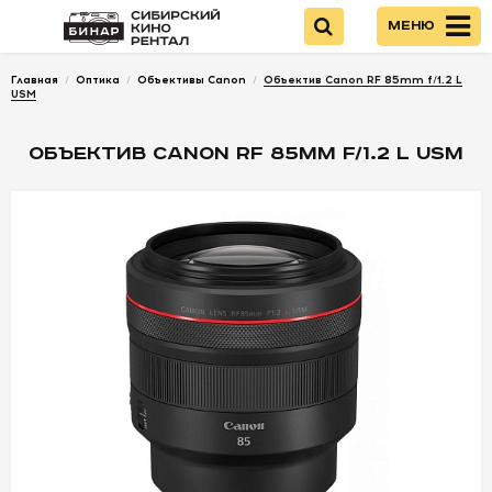
Меню
Главная
/
Оптика
/
Объективы Canon
/
Объектив Canon RF 85mm f/1.2 L
Войти
USM
ОБЪЕКТИВ CANON RF 85MM F/1.2 L USM
НОВИНКИ
КАМЕРЫ
ОПТИКА
ПИТАНИЕ
ОПЕРАТОРСКОЕ
ОБОРУДОВАНИЕ
ЗВУКОВОЕ
ОБОРУДОВАНИЕ