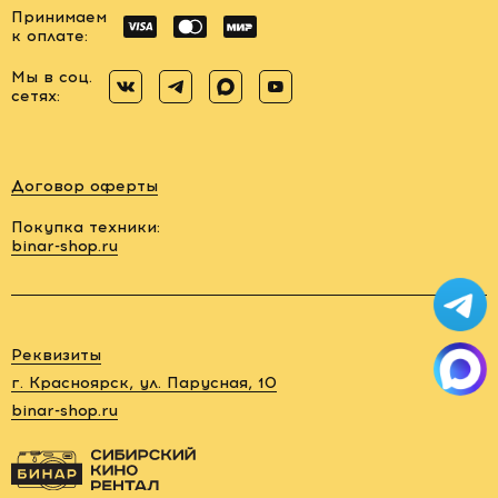
Принимаем
к оплате:
Мы в соц.
сетях:
Договор оферты
Покупка техники:
binar-shop.ru
Заказать
обратный
звонок
Реквизиты
88006005878
г. Красноярск, ул. Парусная, 10
binar-shop.ru
rent@binar-
shop.ru
г.
Красноярск,
ул.
Парусная,