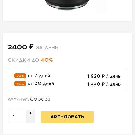
СВЕТ
АКСЕССУАРЫ
ДЛЯ СЪЕМОК
2400 ₽
ЗА ДЕНЬ
ДЛЯ
40%
МЕРОПРИЯТИЙ
СКИДКИ ДО
от 7 дней
1 920 ₽
/ день
20%
АРЕНДА
от 30 дней
1 440 ₽
/ день
40%
СВЕТОБАЗА
000038
АРТИКУЛ:
ДОСТАВКА
+
АРЕНДОВАТЬ
-
ПЕРВАЯ
АРЕНДА
-50%