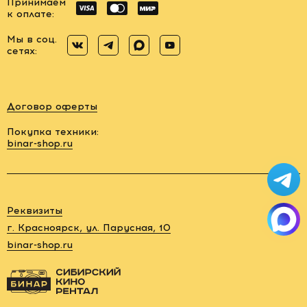
Принимаем
к оплате:
Мы в соц.
сетях:
Договор оферты
Покупка техники:
binar-shop.ru
Заказать
обратный
звонок
Реквизиты
88006005878
г. Красноярск, ул. Парусная, 10
binar-shop.ru
rent@binar-
shop.ru
г.
Красноярск,
ул.
Парусная,
10