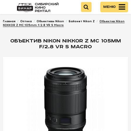
Меню
Главная
/
Оптика
/
Объективы Nikon
/
Байонет Nikon Z
/
Объектив Nikon
Войти
NIKKOR Z MC 105mm f/2.8 VR S Macro
ОБЪЕКТИВ NIKON NIKKOR Z MC 105MM
НОВИНКИ
F/2.8 VR S MACRO
КАМЕРЫ
ОПТИКА
ПИТАНИЕ
ОПЕРАТОРСКОЕ
ОБОРУДОВАНИЕ
ЗВУКОВОЕ
ОБОРУДОВАНИЕ