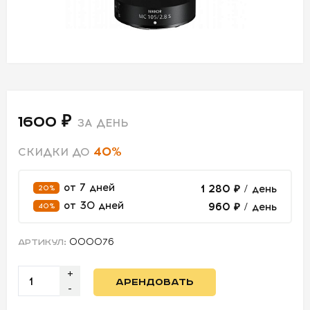
СВЕТ
АКСЕССУАРЫ
ДЛЯ СЪЕМОК
1600 ₽
ДЛЯ
ЗА ДЕНЬ
МЕРОПРИЯТИЙ
40%
СКИДКИ ДО
от 7 дней
1 280 ₽
/ день
20%
АРЕНДА
от 30 дней
960 ₽
/ день
40%
СВЕТОБАЗА
000076
АРТИКУЛ:
ДОСТАВКА
+
АРЕНДОВАТЬ
ПЕРВАЯ
-
АРЕНДА
-50%