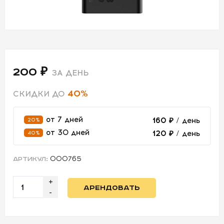
СВЕТ
АКСЕССУАРЫ
ДЛЯ СЪЕМОК
200 ₽
ЗА ДЕНЬ
ДЛЯ
40%
СКИДКИ ДО
МЕРОПРИЯТИЙ
от 7 дней
160 ₽
/ день
20%
от 30 дней
120 ₽
/ день
40%
АРЕНДА
000765
АРТИКУЛ:
СВЕТОБАЗА
+
ДОСТАВКА
АРЕНДОВАТЬ
-
ПЕРВАЯ
АРЕНДА
-50%