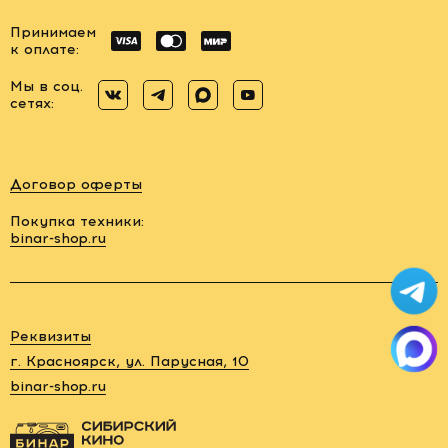
Принимаем
к оплате:
Мы в соц.
сетях:
Договор оферты
Покупка техники:
binar-shop.ru
Заказать
обратный
звонок
Реквизиты
88006005878
г. Красноярск, ул. Парусная, 10
binar-shop.ru
rent@binar-
shop.ru
г.
Красноярск,
ул.