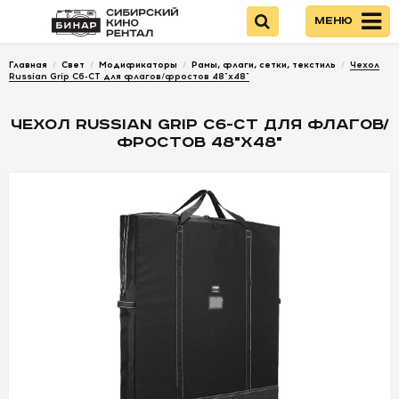
Меню
Главная
/
Свет
/
Модификаторы
/
Рамы, флаги, сетки, текстиль
/
Чехол
Войти
Russian Grip С6-СТ для флагов/фростов 48"х48"
ЧЕХОЛ RUSSIAN GRIP С6-СТ ДЛЯ ФЛАГОВ/
НОВИНКИ
ФРОСТОВ 48"Х48"
КАМЕРЫ
ОПТИКА
ПИТАНИЕ
ОПЕРАТОРСКОЕ
ОБОРУДОВАНИЕ
ЗВУКОВОЕ
ОБОРУДОВАНИЕ