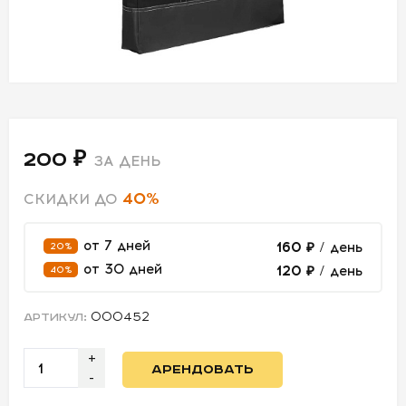
СВЕТ
АКСЕССУАРЫ
ДЛЯ СЪЕМОК
200 ₽
ДЛЯ
ЗА ДЕНЬ
МЕРОПРИЯТИЙ
40%
СКИДКИ ДО
от 7 дней
160 ₽
/ день
20%
АРЕНДА
от 30 дней
120 ₽
/ день
40%
СВЕТОБАЗА
000452
АРТИКУЛ:
ДОСТАВКА
+
АРЕНДОВАТЬ
ПЕРВАЯ
-
АРЕНДА
-50%