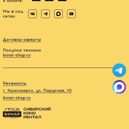
к оплате:
Мы в соц.
сетях:
Договор оферты
Покупка техники:
binar-shop.ru
Заказать
обратный
звонок
Реквизиты
88006005878
г. Красноярск, ул. Парусная, 10
binar-shop.ru
rent@binar-
shop.ru
г.
Красноярск,
ул.
Парусная,
10