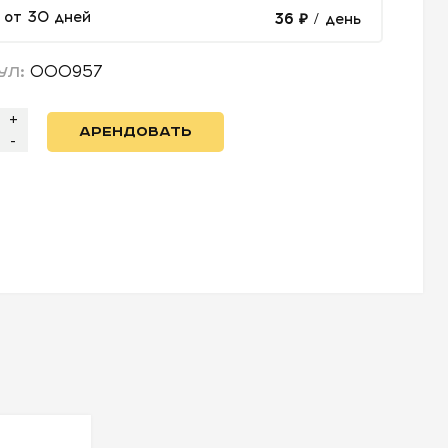
от 30 дней
36 ₽
/ день
000957
УЛ:
+
АРЕНДОВАТЬ
-