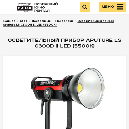
Меню
Главная
/
Свет
/
Постоянный
/
Моноблоки
/
Осветительный прибор
Войти
Aputure LS C300d II LED (5500К)
ОСВЕТИТЕЛЬНЫЙ ПРИБОР APUTURE LS
НОВИНКИ
C300D II LED (5500К)
КАМЕРЫ
ОПТИКА
ПИТАНИЕ
ОПЕРАТОРСКОЕ
ОБОРУДОВАНИЕ
ЗВУКОВОЕ
ОБОРУДОВАНИЕ