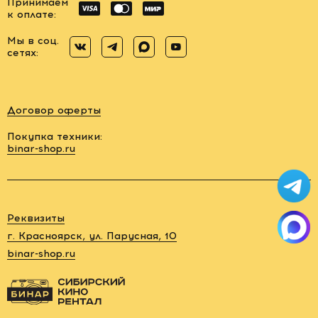
Принимаем
к оплате:
Мы в соц.
сетях:
Договор оферты
Покупка техники:
binar-shop.ru
Заказать
обратный
звонок
Реквизиты
88006005878
г. Красноярск, ул. Парусная, 10
binar-shop.ru
rent@binar-
shop.ru
г.
Красноярск,
ул.
Парусная,
10