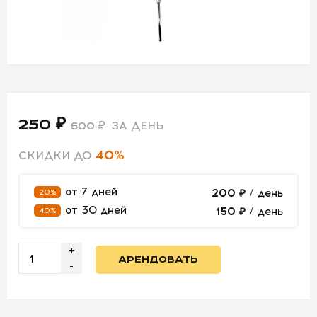
СВЕТ
АКСЕССУАРЫ
ДЛЯ СЪЕМОК
250 ₽
ДЛЯ
ЗА ДЕНЬ
600 ₽
МЕРОПРИЯТИЙ
40%
СКИДКИ ДО
от 7 дней
200 ₽
/ день
20%
АРЕНДА
от 30 дней
150 ₽
/ день
40%
СВЕТОБАЗА
+
АРЕНДОВАТЬ
ДОСТАВКА
-
ПЕРВАЯ
АРЕНДА
-50%