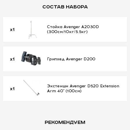
СОСТАВ НАБОРА
УСЛОВИЯ
О
Стойка Avenger A2030D
x1
НАС
(300см/10кг/5.5кг)
КОНТАКТЫ
x1
Грипхед Avenger D200
Экстеншн Avenger D520 Extension
x1
Arm 40" (100см)
РЕКОМЕНДУЕМ