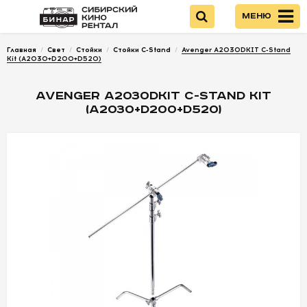
Меню
Главная
/
Свет
/
Стойки
/
Стойки C-Stand
/
Avenger A2030DKIT C-Stand
Войти
Kit (A2030+D200+D520)
AVENGER A2030DKIT C-STAND KIT
НОВИНКИ
(A2030+D200+D520)
КАМЕРЫ
ОПТИКА
ПИТАНИЕ
ОПЕРАТОРСКОЕ
ОБОРУДОВАНИЕ
ЗВУКОВОЕ
ОБОРУДОВАНИЕ