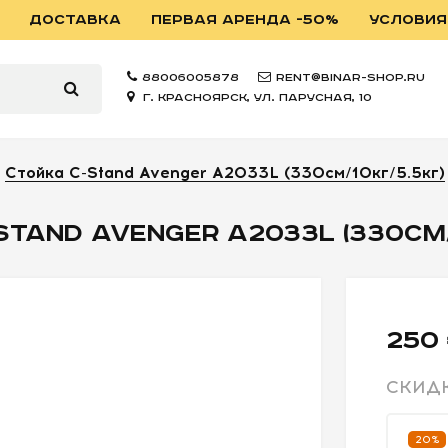
ДОСТАВКА
ПЕРВАЯ АРЕНДА -50%
УСЛОВИЯ
88006005878
rent@binar-shop.ru
г. Красноярск, ул. Парусная, 10
Стойка C-Stand Avenger A2033L (330см/10кг/5.5кг)
TAND AVENGER A2033L (330СМ/1
250
СКИД
20%