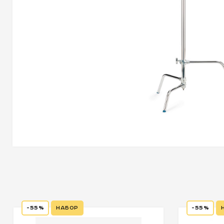
-55%
Набор
-55%