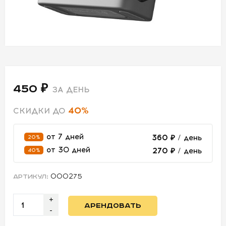
СВЕТ
АКСЕССУАРЫ
ДЛЯ СЪЕМОК
450 ₽
ДЛЯ
ЗА ДЕНЬ
МЕРОПРИЯТИЙ
40%
СКИДКИ ДО
от 7 дней
360 ₽
/ день
20%
АРЕНДА
от 30 дней
270 ₽
/ день
40%
СВЕТОБАЗА
000275
АРТИКУЛ:
ДОСТАВКА
+
АРЕНДОВАТЬ
ПЕРВАЯ
-
АРЕНДА
-50%