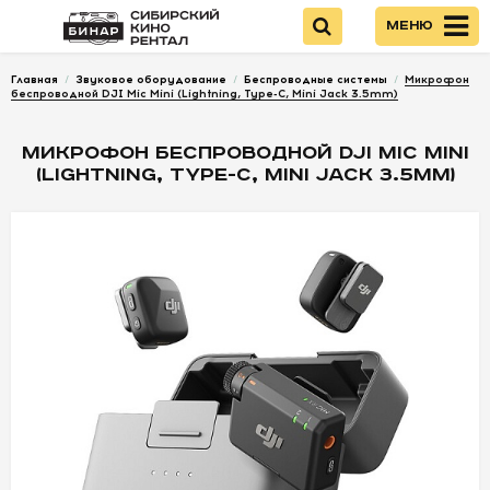
Меню
Главная
/
Звуковое оборудование
/
Беспроводные системы
/
Микрофон
Войти
беспроводной DJI Mic Mini (Lightning, Type-C, Mini Jack 3.5mm)
МИКРОФОН БЕСПРОВОДНОЙ DJI MIC MINI
НОВИНКИ
(LIGHTNING, TYPE-C, MINI JACK 3.5MM)
КАМЕРЫ
ОПТИКА
ПИТАНИЕ
ОПЕРАТОРСКОЕ
ОБОРУДОВАНИЕ
ЗВУКОВОЕ
ОБОРУДОВАНИЕ