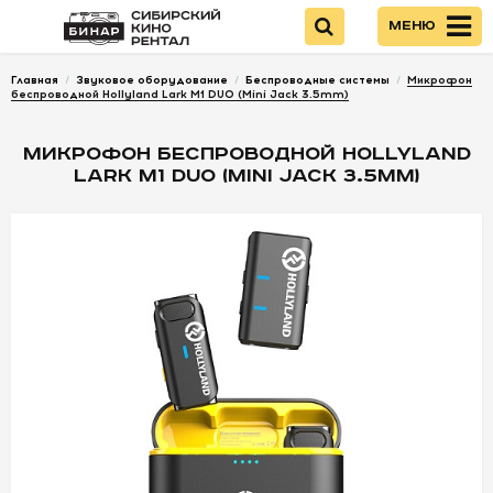
Меню
Главная
/
Звуковое оборудование
/
Беспроводные системы
/
Микрофон
Войти
беспроводной Hollyland Lark M1 DUO (Mini Jack 3.5mm)
МИКРОФОН БЕСПРОВОДНОЙ HOLLYLAND
НОВИНКИ
LARK M1 DUO (MINI JACK 3.5MM)
КАМЕРЫ
ОПТИКА
ПИТАНИЕ
ОПЕРАТОРСКОЕ
ОБОРУДОВАНИЕ
ЗВУКОВОЕ
ОБОРУДОВАНИЕ