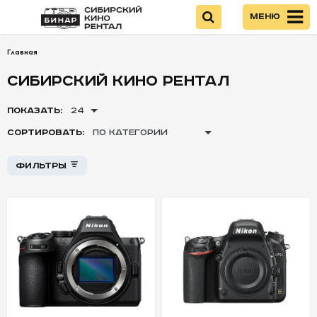
Меню
Главная
Войти
СИБИРСКИЙ КИНО РЕНТАЛ
НОВИНКИ
ПОКАЗАТЬ:
24
Стоимость
СОРТИРОВАТЬ:
ПО КАТЕГОРИИ
КАМЕРЫ
Фильтры
+
+
ОПТИКА
-
-
-
ПИТАНИЕ
ОПЕРАТОРСКОЕ
ОБОРУДОВАНИЕ
ЗВУКОВОЕ
ОБОРУДОВАНИЕ